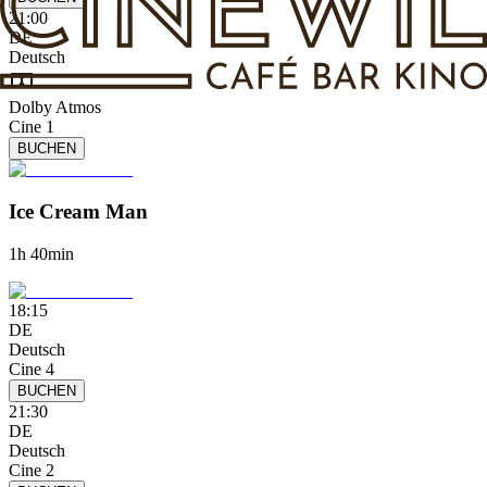
21:00
DE
Deutsch
Dolby Atmos
Cine 1
BUCHEN
Ice Cream Man
1h 40min
18:15
DE
Deutsch
Cine 4
BUCHEN
21:30
DE
Deutsch
Cine 2