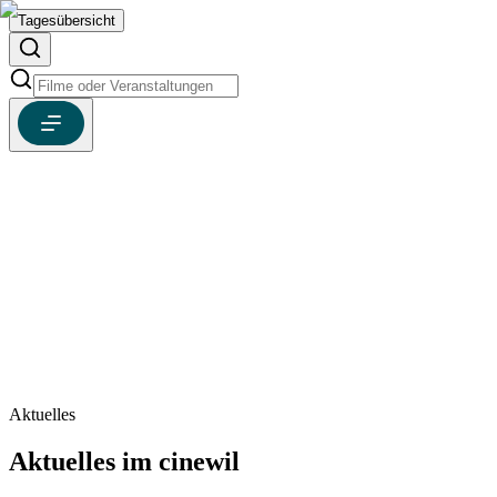
Tagesübersicht
Bei uns in der Café Bar können Sie bis kurz vor Feierabend 
diversen Kaffeespezialitäten auch Cocktails und Mocktails od
etwas aus unserer Speisekarte geniessen. Hausgemachte Kuc
und Patisserie von “Chez grand maman” und der Feinbäckere
Dietsche runden das Angebot ab.
Täglich ab 8.30 Uhr geöffnet.
Aktuelles
Aktuelles im cinewil