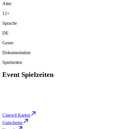
Alter
12
+
Sprache
DE
Genre
Dokumentation
Spielzeiten
Event Spielzeiten
Sa
,
Oct 3
15:30
Cine 2
BUCHEN
Cinewil Karten
Gutscheine