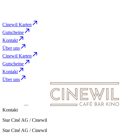
So
,
May 30
13:00
Cine 2
BUCHEN
Cinewil Karten
Gutscheine
Kontakt
Über uns
Cinewil Karten
Gutscheine
Kontakt
Über uns
Kontakt
Star Ciné AG / Cinewil
Star Ciné AG / Cinewil