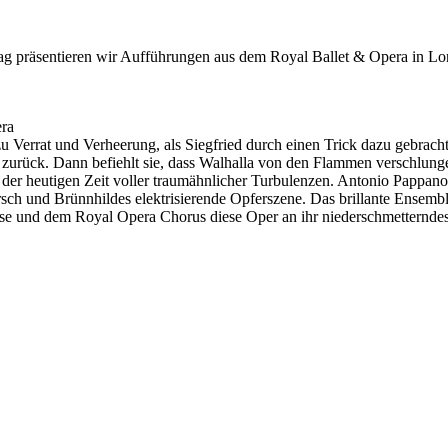
 präsentieren wir Aufführungen aus dem Royal Ballet & Opera in Lond
ra
 Verrat und Verheerung, als Siegfried durch einen Trick dazu gebracht 
n zurück. Dann befiehlt sie, dass Walhalla von den Flammen verschlun
 der heutigen Zeit voller traumähnlicher Turbulenzen. Antonio Pappano
marsch und Brünnhildes elektrisierende Opferszene. Das brillante Ensem
ouse und dem Royal Opera Chorus diese Oper an ihr niederschmetternde