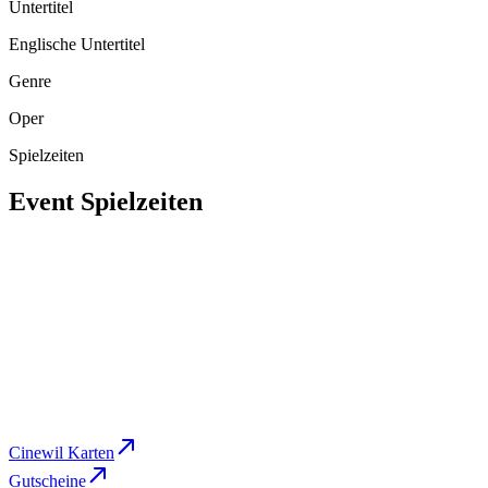
Untertitel
Englische Untertitel
Genre
Oper
Spielzeiten
Event Spielzeiten
Mi
,
Feb 3
16:45
Cine 2
BUCHEN
So
,
Feb 7
14:00
Cine 2
BUCHEN
Cinewil Karten
Gutscheine