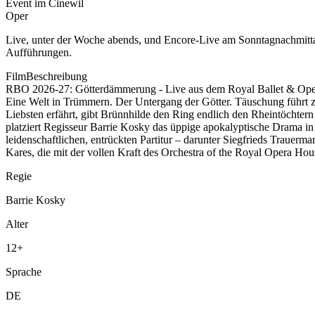
Event im Cinewil
Oper
Live, unter der Woche abends, und Encore-Live am Sonntagnachmittag
Aufführungen.
FilmBeschreibung
RBO 2026-27: Götterdämmerung - Live aus dem Royal Ballet & Ope
Eine Welt in Trümmern. Der Untergang der Götter. Täuschung führt zu
Liebsten erfährt, gibt Brünnhilde den Ring endlich den Rheintöchter
platziert Regisseur Barrie Kosky das üppige apokalyptische Drama in
leidenschaftlichen, entrückten Partitur – darunter Siegfrieds Trauer
Kares, die mit der vollen Kraft des Orchestra of the Royal Opera H
Regie
Barrie Kosky
Alter
12
+
Sprache
DE