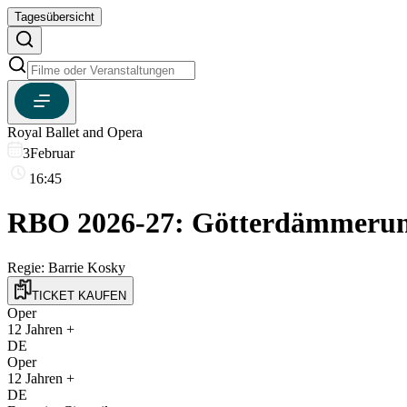
Tagesübersicht
Royal Ballet and Opera
3
Februar
16:45
RBO 2026-27: Götterdämmerung
Regie:
Barrie Kosky
TICKET KAUFEN
Oper
12
Jahren +
DE
Oper
12
Jahren +
DE