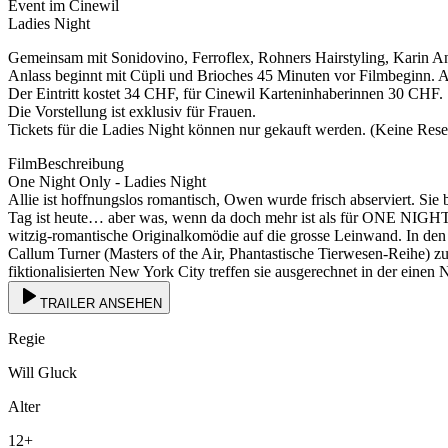
Event im Cinewil
Ladies Night
Gemeinsam mit Sonidovino, Ferroflex, Rohners Hairstyling, Karin A
Anlass beginnt mit Cüpli und Brioches 45 Minuten vor Filmbeginn. Am
Der Eintritt kostet 34 CHF, für Cinewil Karteninhaberinnen 30 CHF.
Die Vorstellung ist exklusiv für Frauen.
Tickets für die Ladies Night können nur gekauft werden. (Keine Rese
FilmBeschreibung
One Night Only - Ladies Night
Allie ist hoffnungslos romantisch, Owen wurde frisch abserviert. Sie
Tag ist heute… aber was, wenn da doch mehr ist als für ONE NIGH
witzig-romantische Originalkomödie auf die grosse Leinwand. In d
Callum Turner (Masters of the Air, Phantastische Tierwesen-Reihe) zu
fiktionalisierten New York City treffen sie ausgerechnet in der einen 
TRAILER ANSEHEN
Regie
Will Gluck
Alter
12
+