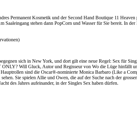
ndres Permanent Kosmetik und der Second Hand Boutique 11 Heaven pr
 Saaleingang stehen dann PopCorn und Wasser für Sie bereit. In der P
rvationen)
 begegnen sich in New York, und dort gilt eine neue Regel: Sex für Sin
T ONLY? Will Gluck, Autor und Regisseur von Wo die Lüge hinfällt 
en Hauptrollen sind die Oscar®-nominierte Monica Barbaro (Like a 
 sehen. Sie spielen Allie und Owen, die auf der Suche nach der grossen
Nacht des Jahres aufeinander, in der Singles Sex haben dürfen.