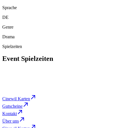
Sprache
DE
Genre
Drama
Spielzeiten
Event Spielzeiten
Do
,
Aug 13
18:00
Cine 1
BUCHEN
Cinewil Karten
Gutscheine
Kontakt
Über uns