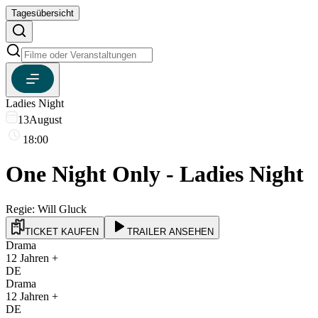
Tagesübersicht
Ladies Night
13
August
18:00
One Night Only - Ladies Night
Regie:
Will Gluck
TICKET KAUFEN
TRAILER ANSEHEN
Drama
12
Jahren +
DE
Drama
12
Jahren +
DE