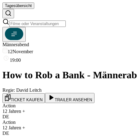
Tagesübersicht
Männerabend
12
November
19:00
How to Rob a Bank - Männera
Regie:
David Leitch
TICKET KAUFEN
TRAILER ANSEHEN
Action
12
Jahren +
DE
Action
12
Jahren +
DE