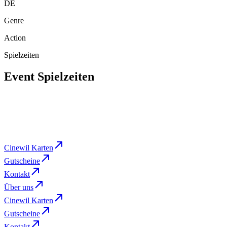
DE
Genre
Action
Spielzeiten
Event Spielzeiten
Do
,
Nov 12
19:00
Cine 1
BUCHEN
Cinewil Karten
Gutscheine
Kontakt
Über uns
Cinewil Karten
Gutscheine
Kontakt