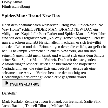
Dolby Atmos
FilmBeschreibung
Spider-Man: Brand New Day
Nach dem phänomenalen weltweiten Erfolg von „Spider-Man: No
Way Home“ schlägt SPIDER-MAN: BRAND NEW DAY ein
völlig neues Kapitel für Peter Parker und Spider-Man auf. Vier Jahre
sind seit den Ereignissen von „No Way Home“ vergangen. Peter ist
nun erwachsen und lebt für sich allein, nachdem er sich freiwillig
aus dem Leben und den Erinnerungen derer, die er liebt, ausgelöscht
hat. Er bekämpft Verbrechen in einem New York, das ihn und
seinen Namen nicht mehr kennt, und widmet sich ganz dem Schutz
seiner Stadt: Spider-Man in Vollzeit. Doch mit den steigenden
Anforderungen löst der Druck eine überraschende körperliche
Veränderung aus, die seine Existenz bedroht – gerade als eine
seltsame neue Art von Verbrechen eine der mächtigsten
Bedrohungen hervorbringt, denen er je gegenüberstand.
TRAILER ANSEHEN
Darsteller
Mark Ruffalo, Zendaya , Tom Holland, Jon Bernthal, Sadie Sink,
Jacob Batalon, Tramell Tillman, Michael Mando