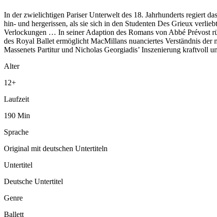
In der zwielichtigen Pariser Unterwelt des 18. Jahrhunderts regiert da
hin- und hergerissen, als sie sich in den Studenten Des Grieux verlieb
Verlockungen … In seiner Adaption des Romans von Abbé Prévost rüc
des Royal Ballet ermöglicht MacMillans nuanciertes Verständnis der
Massenets Partitur und Nicholas Georgiadis’ Inszenierung kraftvoll un
Alter
12
+
Laufzeit
190
Min
Sprache
Original mit deutschen Untertiteln
Untertitel
Deutsche Untertitel
Genre
Ballett