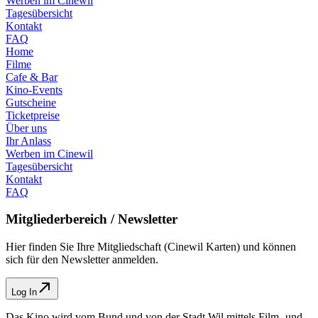
Werben im Cinewil
Tagesübersicht
Kontakt
FAQ
Home
Filme
Cafe & Bar
Kino-Events
Gutscheine
Ticketpreise
Über uns
Ihr Anlass
Werben im Cinewil
Tagesübersicht
Kontakt
FAQ
Mitgliederbereich / Newsletter
Hier finden Sie Ihre Mitgliedschaft (Cinewil Karten) und können
sich für den Newsletter anmelden.
Log In
Das Kino wird vom Bund und von der Stadt Wil mittels Film- und